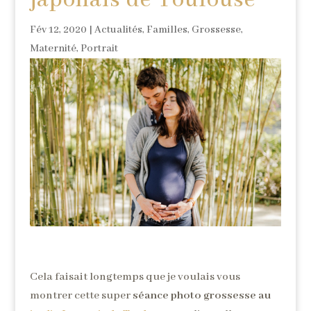
japonais de Toulouse
Fév 12, 2020
|
Actualités
,
Familles
,
Grossesse
,
Maternité
,
Portrait
Cela faisait longtemps que je voulais vous
montrer cette super
séance photo grossesse au