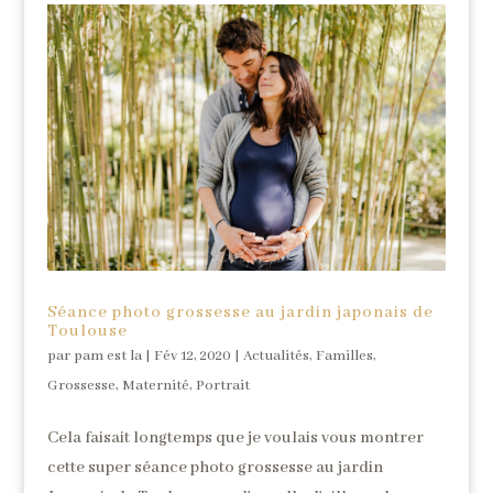
Séance photo grossesse au jardin japonais de
Toulouse
par
pam est la
|
Fév 12, 2020
|
Actualités
,
Familles
,
Grossesse
,
Maternité
,
Portrait
Cela faisait longtemps que je voulais vous montrer
cette super séance photo grossesse au jardin