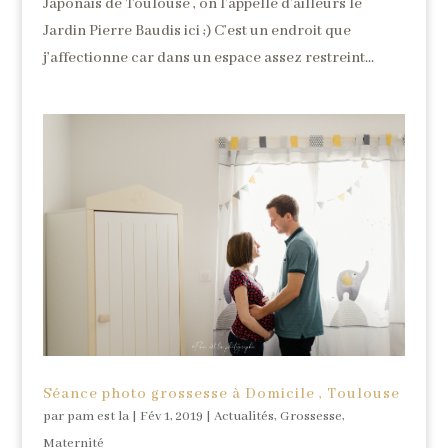
Japonais de Toulouse , on l’appelle d’ailleurs le
Jardin Pierre Baudis ici ;) C’est un endroit que
j’affectionne car dans un espace assez restreint...
Séance photo grossesse à Domicile , Toulouse
par
pam est la
|
Fév 1, 2019
|
Actualités
,
Grossesse
,
Maternité