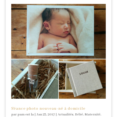
Séance photo nouveau-né à domicile
par
pam est la
|
Jan 25, 2017
|
Actualités
,
Bébé
,
Maternité
,